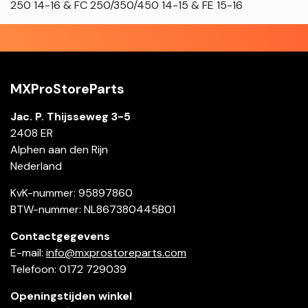
250 14-16 & FC 250/350/450 14-15 & FE 15-16
MXProStoreParts
Jac. P. Thijsseweg 3-5
2408 ER
Alphen aan den Rijn
Nederland
KvK-nummer: 95897860
BTW-nummer: NL867380445B01
Contactgegevens
E-mail:
info@mxprostoreparts.com
Telefoon: 0172 729039
Openingstijden winkel