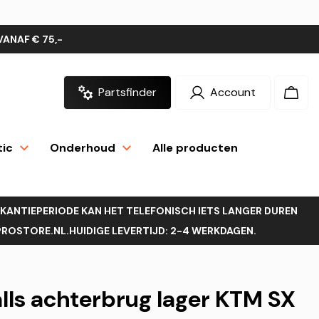
VANAF € 75,-
Partsfinder
Account
Inloggen
Wink
tic
Onderhoud
Alle producten
AKANTIEPERIODE KAN HET TELEFONISCH IETS LANGER DUREN
OSTORE.NL.HUIDIGE LEVERTIJD: 2-4 WERKDAGEN.
alls achterbrug lager KTM SX