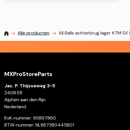
MXProstoreparts
Alle producten
All Balls achterbrug lager KTM S
MXProStoreParts
Jac. P. Thijsseweg 3-5
2408 ER
Alphen aan den Rijn
Nederland
KvK-nummer: 95897860
BTW-nummer: NL867380445B01