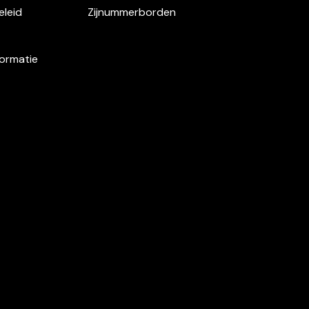
eleid
Zijnummerborden
formatie