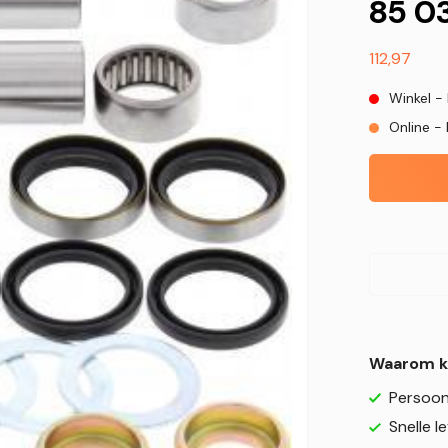
85 0
Normale
112,97
prijs
Winkel -
Online - 
Waarom k
Persoonl
Snelle l