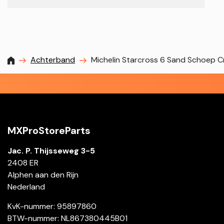
MXProstoreparts
Achterband
Michelin Starcross 6 Sand Schoep 
MXProStoreParts
Jac. P. Thijsseweg 3-5
2408 ER
Alphen aan den Rijn
Nederland
KvK-nummer: 95897860
BTW-nummer: NL867380445B01