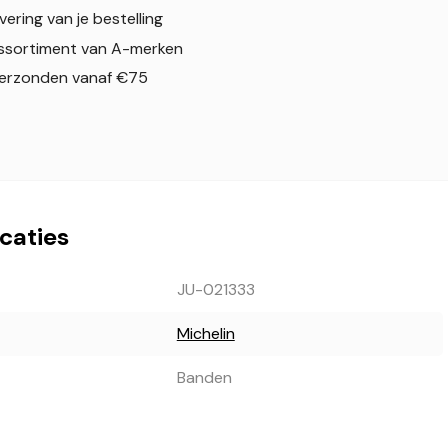
evering van je bestelling
ssortiment van A-merken
verzonden vanaf €75
icaties
JU-021333
Michelin
Banden