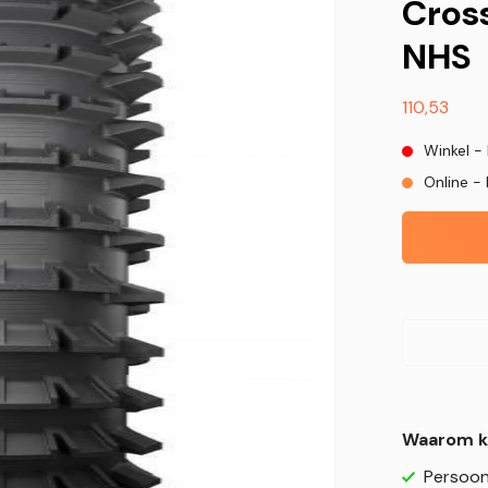
Cros
NHS
Normale
110,53
prijs
Winkel -
Online - 
Waarom k
Persoonl