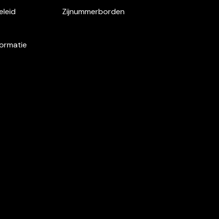
eleid
Zijnummerborden
formatie