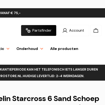
VANAF € 75,-
Partsfinder
Account
Inloggen
Wink
tic
Onderhoud
Alle producten
AKANTIEPERIODE KAN HET TELEFONISCH IETS LANGER DUREN
OSTORE.NL.HUIDIGE LEVERTIJD: 2-4 WERKDAGEN.
lin Starcross 6 Sand Schoep