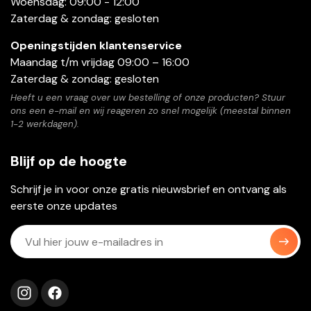
Woensdag: 09:00 - 12:00
Zaterdag & zondag: gesloten
Openingstijden klantenservice
Maandag t/m vrijdag 09:00 – 16:00
Zaterdag & zondag: gesloten
Heeft u een vraag over uw bestelling of onze producten? Stuur
ons een e-mail en wij reageren zo snel mogelijk (meestal binnen
1-2 werkdagen).
Blijf op de hoogte
Schrijf je in voor onze gratis nieuwsbrief en ontvang als
eerste onze updates
Volg ons op instagram
Volg ons op facebook