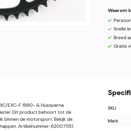
Waarom k
Persoonl
Snelle l
Breed a
Gratis 
Specif
/EXC/EXC-F 1990- & Husqvarna
SKU
ter. Dit product behoort tot de
ik binnen de motorsport. Bekijk de
Merk
chappen. Artikelnummer: 620071151.