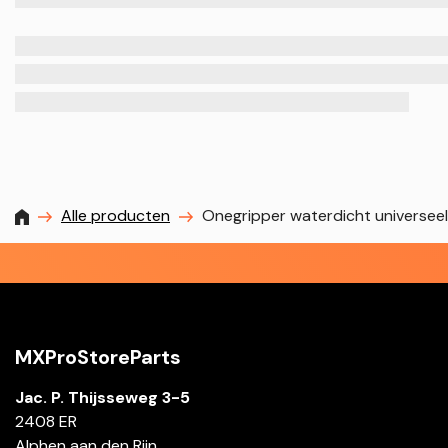
MXProstoreparts
Alle producten
Onegripper waterdicht universeel
MXProStoreParts
Jac. P. Thijsseweg 3-5
2408 ER
Alphen aan den Rijn