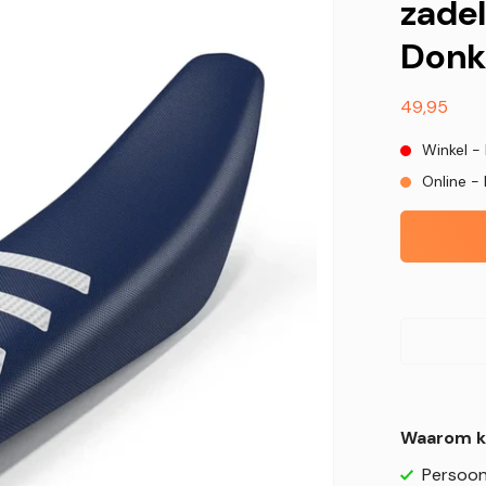
zadel
Donke
Normale
49,95
prijs
Winkel -
Online - 
Waarom k
Persoonl