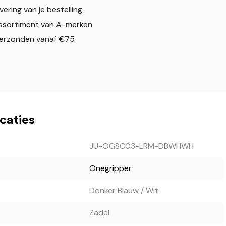
evering van je bestelling
ssortiment van A-merken
verzonden vanaf €75
icaties
JU-OGSC03-LRM-DBWHWH
Onegripper
Donker Blauw / Wit
Zadel