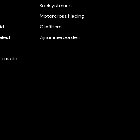
d
Koelsystemen
Motorcross kleding
id
Oliefilters
eleid
Zijnummerborden
formatie