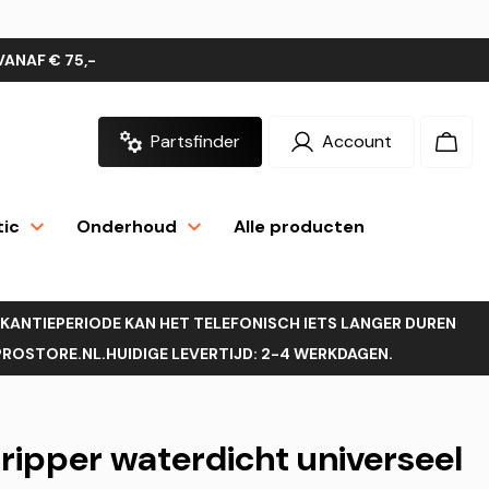
VANAF € 75,-
Partsfinder
Account
Inloggen
Wink
tic
Onderhoud
Alle producten
AKANTIEPERIODE KAN HET TELEFONISCH IETS LANGER DUREN
OSTORE.NL.HUIDIGE LEVERTIJD: 2-4 WERKDAGEN.
ipper waterdicht universeel