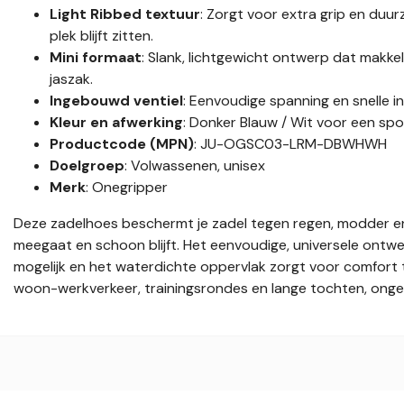
Light Ribbed textuur
: Zorgt voor extra grip en duu
plek blijft zitten.
Mini formaat
: Slank, lichtgewicht ontwerp dat makkeli
jaszak.
Ingebouwd ventiel
: Eenvoudige spanning en snelle i
Kleur en afwerking
: Donker Blauw / Wit voor een sport
Productcode (MPN)
: JU-OGSC03-LRM-DBWHWH
Doelgroep
: Volwassenen, unisex
Merk
: Onegripper
Deze zadelhoes beschermt je zadel tegen regen, modder en 
meegaat en schoon blijft. Het eenvoudige, universele ontwe
mogelijk en het waterdichte oppervlak zorgt voor comfort ti
woon-werkverkeer, trainingsrondes en lange tochten, ongeach