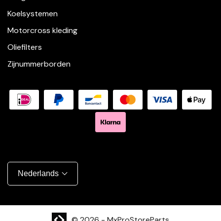
Koelsystemen
Motorcross kleding
Oliefilters
Zijnummerborden
Nederlands
Shopify website laten maken | Brthmrk
© 2026
-
MxProStoreParts