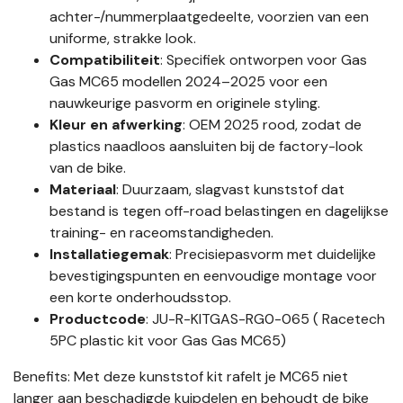
achter-/nummerplaatgedeelte, voorzien van een
uniforme, strakke look.
Compatibiliteit
: Specifiek ontworpen voor Gas
Gas MC65 modellen 2024–2025 voor een
nauwkeurige pasvorm en originele styling.
Kleur en afwerking
: OEM 2025 rood, zodat de
plastics naadloos aansluiten bij de factory-look
van de bike.
Materiaal
: Duurzaam, slagvast kunststof dat
bestand is tegen off-road belastingen en dagelijkse
training- en raceomstandigheden.
Installatiegemak
: Precisiepasvorm met duidelijke
bevestigingspunten en eenvoudige montage voor
een korte onderhoudsstop.
Productcode
: JU-R-KITGAS-RG0-065 ( Racetech
5PC plastic kit voor Gas Gas MC65)
Benefits: Met deze kunststof kit rafelt je MC65 niet
langer aan beschadigde kuipdelen en behoudt de bike