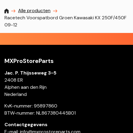
MXProstoreparts
Alle producten
Racetech Voorspatbord Groen Kawasaki KX 250F/450F
09-12
MXProStoreParts
Jac. P. Thijsseweg 3-5
2408 ER
Alphen aan den Rijn
Nederland
KvK-nummer: 95897860
BTW-nummer: NL867380445B01
Contactgegevens
E-mail:
info@mxprostoreparts.com