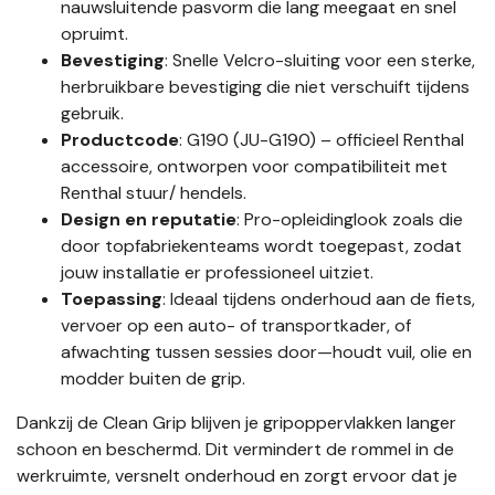
nauwsluitende pasvorm die lang meegaat en snel
opruimt.
Bevestiging
: Snelle Velcro-sluiting voor een sterke,
herbruikbare bevestiging die niet verschuift tijdens
gebruik.
Productcode
: G190 (JU-G190) – officieel Renthal
accessoire, ontworpen voor compatibiliteit met
Renthal stuur/ hendels.
Design en reputatie
: Pro-opleidinglook zoals die
door topfabriekenteams wordt toegepast, zodat
jouw installatie er professioneel uitziet.
Toepassing
: Ideaal tijdens onderhoud aan de fiets,
vervoer op een auto- of transportkader, of
afwachting tussen sessies door—houdt vuil, olie en
modder buiten de grip.
Dankzij de Clean Grip blijven je gripoppervlakken langer
schoon en beschermd. Dit vermindert de rommel in de
werkruimte, versnelt onderhoud en zorgt ervoor dat je