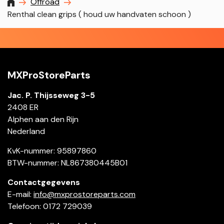
MXProstoreparts
Offroad
Renthal clean grips ( houd uw handvaten schoon )
MXProStoreParts
Jac. P. Thijsseweg 3-5
2408 ER
Alphen aan den Rijn
Nederland
KvK-nummer: 95897860
BTW-nummer: NL867380445B01
Contactgegevens
E-mail:
info@mxprostoreparts.com
Telefoon: 0172 729039