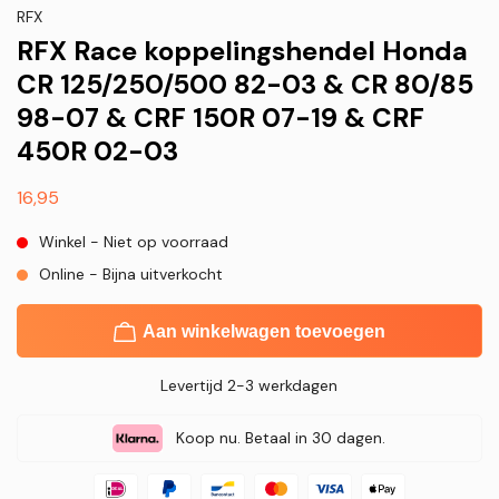
RFX
RFX Race koppelingshendel Honda
CR 125/250/500 82-03 & CR 80/85
98-07 & CRF 150R 07-19 & CRF
450R 02-03
Normale
16,95
prijs
Winkel - Niet op voorraad
Online - Bijna uitverkocht
Aan winkelwagen toevoegen
Levertijd 2-3 werkdagen
Koop nu. Betaal in 30 dagen.