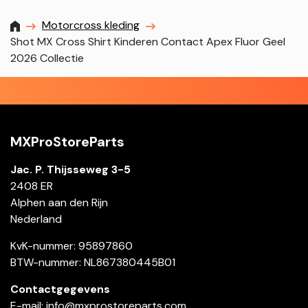
MXProstoreparts
Motorcross kleding
Shot MX Cross Shirt Kinderen Contact Apex Fluor Geel
2026 Collectie
MXProStoreParts
Jac. P. Thijsseweg 3-5
2408 ER
Alphen aan den Rijn
Nederland
KvK-nummer: 95897860
BTW-nummer: NL867380445B01
Contactgegevens
E-mail:
info@mxprostoreparts.com