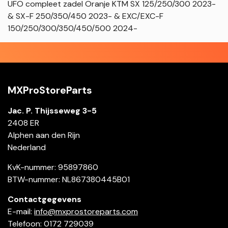
UFO compleet zadel Oranje KTM SX 125/250/300 2023-
& SX-F 250/350/450 2023- & EXC/EXC-F
150/250/300/350/450/500 2024-
MXProStoreParts
Jac. P. Thijsseweg 3-5
2408 ER
Alphen aan den Rijn
Nederland
KvK-nummer: 95897860
BTW-nummer: NL867380445B01
Contactgegevens
E-mail:
info@mxprostoreparts.com
Telefoon: 0172 729039